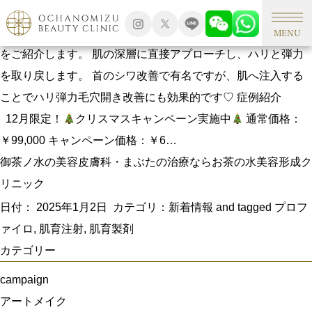
首のシワ治療にはプロファイロ
首のシワやたるみが気になる方におすすめの「プロファイロ」
MENU
をご紹介します。 肌の深層に直接アプローチし、ハリと弾力
を取り戻します。 首のシワ改善で有名ですが、肌へ注入する
ことでハリ弾力毛穴開き改善にも効果的です♡ 症例紹介
12月限定！
クリスマスキャンペーン実施中
通常価格：
￥99,000 キャンペーン価格：￥6…
御茶ノ水の美容皮膚科・まぶたの治療ならお茶の水美容形成ク
リニック
日付：
2025年1月2日
カテゴリ：
新着情報
and tagged
プロフ
ァイロ
,
肌育注射
,
肌育製剤
カテゴリー
campaign
アートメイク