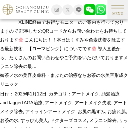
【メラニン除去】乳輪・乳頭の黒ずみ、お尻の黒ずみなどに効
果的◎【ローマピンク】
MENU
※LINE経由でお得なモニターのご案内も行っており
ますので 記事したのQRコードからお問い合わせをお待ちして
おります
こんにちは！！本日はくすみや色素沈着を除去す
る最新技術、【ローマピンク】についてです
導入直後か
ら、たくさんのお問い合わせやご予約をいただいておりますメ
ラニン除去の最…
御茶ノ水の美容皮膚科・まぶたの治療ならお茶の水美容形成ク
リニック
日付：
2025年1月12日
カテゴリ：
アートメイク
,
頭髪治療
and tagged
AGA治療
,
アートメイク
,
アートメイク失敗
,
アート
メイク除去
,
アイラインアートメイク
,
お尻の黒ずみ
,
お疲れ肌
,
お茶の水
,
すっぴん美人
,
ドクターズコスメ
,
メラニン除去
,
リッ