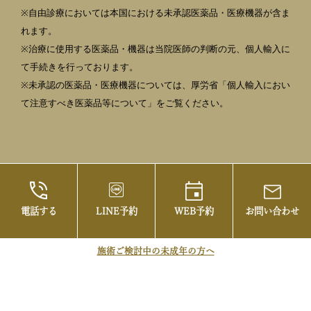
※自由診療においては本国における未承認医薬品・医療機器が含ま
れます。
※治療に使用する医薬品・機器は当院医師の判断の元、個人輸入に
て手続きを行っております。
※未承認の医薬品・医療機器については、厚労省「個人輸入におい
て注意すべき医薬品等について」をご覧ください。
電話する
LINE予約
WEB予約
お問い合わせ
©2021 御茶ノ水の美容皮膚科・まぶたの治療な
らお茶の水美容形成クリニック
施術ご検討中の未成年の方へ