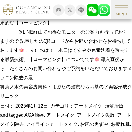
タグアーカイブ: お尻の黒ずみ
【メラニン除去】乳輪・乳頭の黒ずみ、お尻の黒ずみなどに効
MENU
果的◎【ローマピンク】
※LINE経由でお得なモニターのご案内も行っており
ますので 記事したのQRコードからお問い合わせをお待ちして
おります
こんにちは！！本日はくすみや色素沈着を除去す
る最新技術、【ローマピンク】についてです
導入直後か
ら、たくさんのお問い合わせやご予約をいただいておりますメ
ラニン除去の最…
御茶ノ水の美容皮膚科・まぶたの治療ならお茶の水美容形成ク
リニック
日付：
2025年1月12日
カテゴリ：
アートメイク
,
頭髪治療
and tagged
AGA治療
,
アートメイク
,
アートメイク失敗
,
アート
メイク除去
,
アイラインアートメイク
,
お尻の黒ずみ
,
お疲れ肌
,