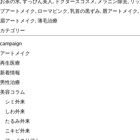
お茶の水
,
すっぴん美人
,
ドクターズコスメ
,
メラニン除去
,
リッ
プアートメイク
,
ローマピンク
,
乳首の黒ずみ
,
唇アートメイク
,
眉アートメイク
,
薄毛治療
カテゴリー
campaign
アートメイク
再生医療
新着情報
男性治療
美容コラム
シミ外来
しわ外来
たるみ外来
ニキビ外来