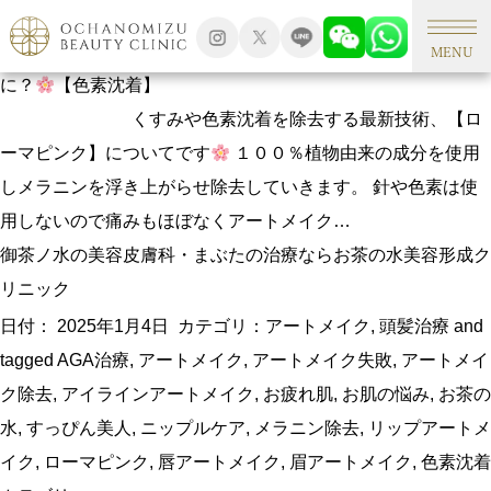
タグアーカイブ: ニップルケア
【メラニン除去】くすみを消す最新技術ローマピンクってな
MENU
に？
【色素沈着】
くすみや色素沈着を除去する最新技術、【ロ
ーマピンク】についてです
１００％植物由来の成分を使用
しメラニンを浮き上がらせ除去していきます。 針や色素は使
用しないので痛みもほぼなくアートメイク…
御茶ノ水の美容皮膚科・まぶたの治療ならお茶の水美容形成ク
リニック
日付：
2025年1月4日
カテゴリ：
アートメイク
,
頭髪治療
and
tagged
AGA治療
,
アートメイク
,
アートメイク失敗
,
アートメイ
ク除去
,
アイラインアートメイク
,
お疲れ肌
,
お肌の悩み
,
お茶の
水
,
すっぴん美人
,
ニップルケア
,
メラニン除去
,
リップアートメ
イク
,
ローマピンク
,
唇アートメイク
,
眉アートメイク
,
色素沈着