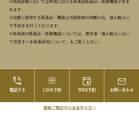
※自由診療においては本国における未承認医薬品・医療機器が含ま
れます。
※治療に使用する医薬品・機器は当院医師の判断の元、個人輸入に
て手続きを行っております。
※未承認の医薬品・医療機器については、厚労省「個人輸入におい
て注意すべき医薬品等について」をご覧ください。
電話する
LINE予約
WEB予約
お問い合わせ
©2021 御茶ノ水の美容皮膚科・まぶたの治療な
らお茶の水美容形成クリニック
施術ご検討中の未成年の方へ