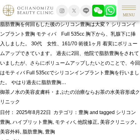
タグアーカイブ: 脂肪豊胸
脂肪豊胸後のシリコン豊胸症例（他院修正）
MENU
脂肪豊胸を何回もした後のシリコン豊胸は大変？ シリコンイ
ンプラント豊胸 モティバ Full 535cc 胸下から、乳腺下に挿
入しました。 30代 女性、161/70 術後1ヶ月 着実にボリュー
ムアップできています。 過去に2回、他院で脂肪豊胸をされて
いましたが、さらにボリュームアップしたいとのことで、今回
はモティバ Full 535ccでシリコンインプラント豊胸を行いまし
た。 やはり過去に脂肪豊胸…
御茶ノ水の美容皮膚科・まぶたの治療ならお茶の水美容形成ク
リニック
日付：
2025年8月22日
カテゴリ：
豊胸
and tagged
シリコン
豊胸
,
ハイブリット豊胸
,
モティバ
,
他院修正
,
美容クリニック
,
美容外科
,
脂肪豊胸
,
豊胸