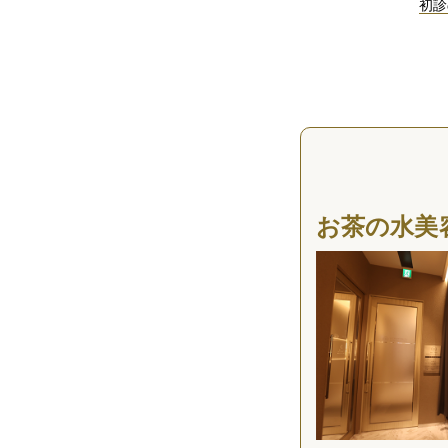
初診
お茶の水美