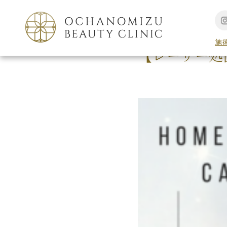
TOP
美容コラム
施
【レーザー処