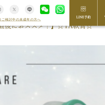
LINE予約
術ご検討中の未成年の方へ
置後におススメ！】☆TA軟膏☆