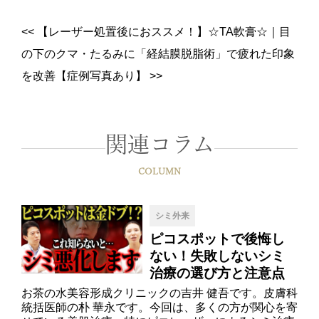
<<
【レーザー処置後におススメ！】☆TA軟膏☆
｜
目
の下のクマ・たるみに「経結膜脱脂術」で疲れた印象
を改善【症例写真あり】
>>
関連コラム
COLUMN
シミ外来
ピコスポットで後悔し
ない！失敗しないシミ
治療の選び方と注意点
お茶の水美容形成クリニックの吉井 健吾です。皮膚科
統括医師の朴 華永です。今回は、多くの方が関心を寄