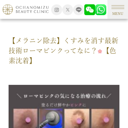
TOP
アートメイク
MENU
【メラニン除去】くすみを消す最新
技術ローマピンクってなに？
【色
素沈着】