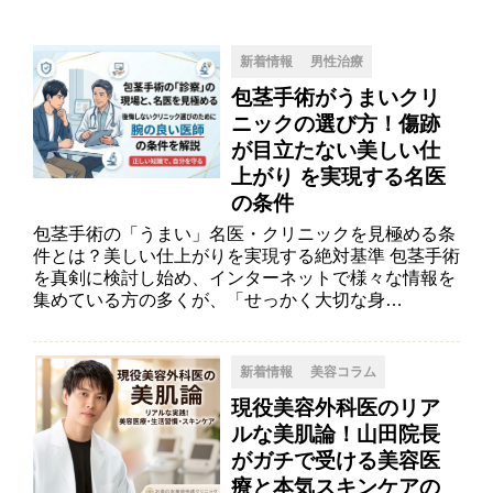
新着情報
男性治療
包茎手術がうまいクリ
ニックの選び方！傷跡
が目立たない美しい仕
上がり を実現する名医
の条件
包茎手術の「うまい」名医・クリニックを見極める条
件とは？美しい仕上がりを実現する絶対基準 包茎手術
を真剣に検討し始め、インターネットで様々な情報を
集めている方の多くが、「せっかく大切な身…
新着情報
美容コラム
現役美容外科医のリア
ルな美肌論！山田院長
がガチで受ける美容医
療と本気スキンケアの