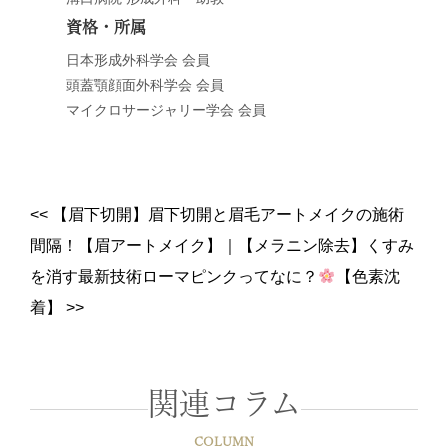
資格・所属
日本形成外科学会 会員
頭蓋顎顔面外科学会 会員
マイクロサージャリー学会 会員
<<
【眉下切開】眉下切開と眉毛アートメイクの施術
間隔！【眉アートメイク】
｜
【メラニン除去】くすみ
を消す最新技術ローマピンクってなに？
【色素沈
着】
>>
関連コラム
COLUMN