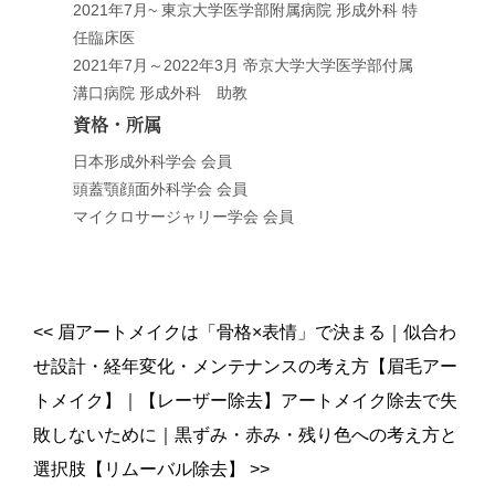
2021年7月~ 東京大学医学部附属病院 形成外科 特
任臨床医
2021年7月～2022年3月 帝京大学大学医学部付属
溝口病院 形成外科 助教
資格・所属
日本形成外科学会 会員
頭蓋顎顔面外科学会 会員
マイクロサージャリー学会 会員
<<
眉アートメイクは「骨格×表情」で決まる｜似合わ
せ設計・経年変化・メンテナンスの考え方【眉毛アー
トメイク】
｜
【レーザー除去】アートメイク除去で失
敗しないために｜黒ずみ・赤み・残り色への考え方と
選択肢【リムーバル除去】
>>