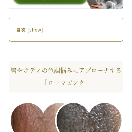
目次
[
show
]
唇やボディの色調悩みにアプローチする
「ローマピンク」