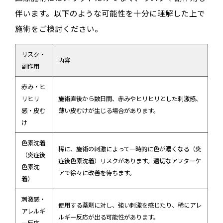
伴います。以下のような可能性を十分に理解した上で
施術をご検討ください。
リスク・
内容
副作用
赤み・ヒ
リヒリ
施術直後から数日間、赤みやヒリヒリとした刺激感、
感・皮む
薄い皮むけが生じる場合があります。
け
色素沈着
稀に、施術の刺激によって一時的に色が濃くなる（炎
（炎症後
症後色素沈着）リスクがあります。適切なアフターケ
色素沈
アで徐々に改善を待ちます。
着）
刺激感・
使用する薬剤に対し、強い刺激を感じたり、稀にアレ
アレルギ
ルギー反応が出る可能性があります。