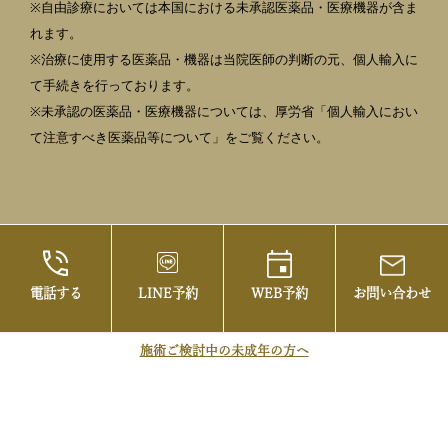
※自由診療においては本国における未承認医薬品・医療機器が含ま
れます。
※治療に使用する医薬品・機器は当院医師の判断の元、個人輸入に
て手続きを行っております。
※未承認の医薬品・医療機器については、厚労省「個人輸入におい
て注意すべき医薬品等について」をご覧ください。
電話する
LINE予約
WEB予約
お問い合わせ
©2021 御茶ノ水の美容皮膚科・まぶたの治療な
らお茶の水美容形成クリニック
施術ご検討中の未成年の方へ