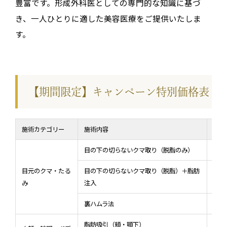
豊富です。形成外科医としての専門的な知識に基づ
き、一人ひとりに適した美容医療をご提供いたしま
す。
【期間限定】キャンペーン特別価格表
施術カテゴリー
施術内容
モニ
目の下の切らないクマ取り（脱脂のみ）
77,
目元のクマ・たる
目の下の切らないクマ取り（脱脂）＋脂肪
165
み
注入
裏ハムラ法
165
脂肪吸引（頬・顎下）
132