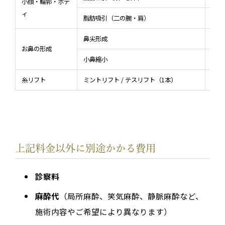
小顔・輪郭・ボデ
ィ
脂肪吸引（二の腕・肩）
198
鼻尖形成
110
お鼻の形成
小鼻縮小
110
糸リフト
ミントリフト / テスリフト（1本）
13,
上記料金以外に別途かかる費用
診察料
麻酔代
（局所麻酔、笑気麻酔、静脈麻酔など、
施術内容やご希望により異なります）