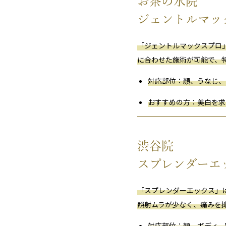
お茶の水
院
ジェン
トル
マッ
「
ジェン
トル
マックス
プロ
に
合わせ
た
施術
が
可能
で、
対応
部位
：
顔、
うなじ、
おすすめ
の
方
：
美
白
を
求
渋谷
院
ス
プ
レン
ダ
ー
エ
「
ス
プ
レン
ダ
ー
エックス」
照射
ムラ
が
少
なく、
痛み
を
対応
部位
：
顔、
ボディ、