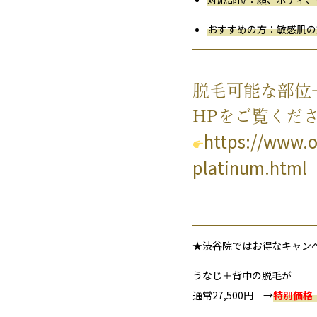
おすすめ
の
方
：
敏感
肌
の
脱毛
可能
な
部位
HPをご覧くだ
https://www.
platinum.html
★渋谷院ではお得なキャン
うなじ＋背中の脱毛が
通常27,500円 →
特別価