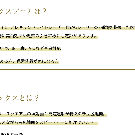
クス
プロ
と
は？
」
は、
ア
レ
キサ
ン
ド
ライト
レーザー
と
YAG
レーザー
の
2
種類
を
搭載
した
医
特に
美
白
効果
や
毛穴
の
引き締め
に
も
定評
が
あり
ます。
ワ
キ、
腕、
脚、
VIO
など
全身
対応
める
方、
色素
沈着
が
気
に
なる
方
ックス
と
は？
は、
スクエア
型
の
照射
面
と
高速
連射
が
特徴
の
新型
脱毛
機。
抑え
ながら
も
広範囲
を
スピーディー
に
処理
でき
ます。
VIO
含む
全身