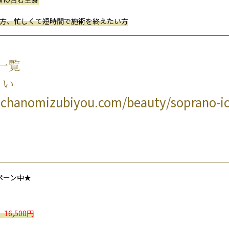
方、
忙
しく
て
短時間
で
施術
を
終
えたい
方
一覧
さい
ochanomizubiyou.com/beauty/soprano-ic
ペーン中★
格
16,500円