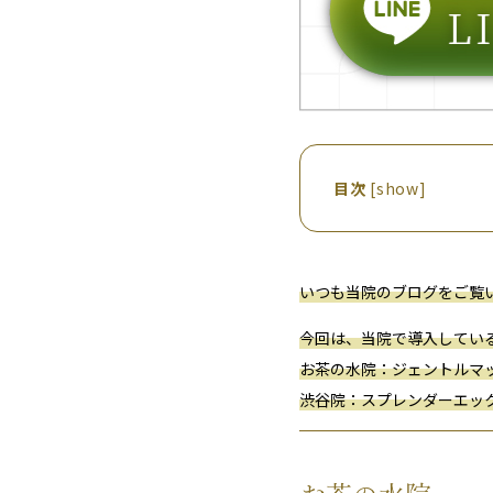
目次
[
show
]
いつも
当
院
の
ブログ
を
ご覧
今回
は、
当
院
で
導入
し
て
い
お茶の水院：ジェン
トル
マ
渋谷院：
ス
プ
レン
ダ
ー
エッ