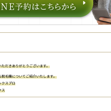
いただき
ありがとう
ご
ざ
い
ます。
る
脱毛
機についてご紹介いたします。
ックス
プロ
クス