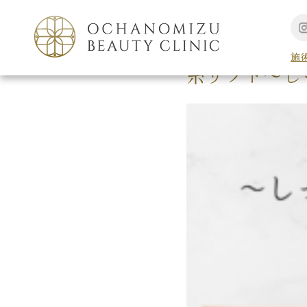
TOP
美容コラム
施
糸リフト〜し