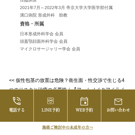
任臨床医
2021年7月～2022年3月 帝京大学大学医学部付属
溝口病院 形成外科 助教
資格・所属
日本形成外科学会 会員
頭蓋顎顔面外科学会 会員
マイクロサージャリー学会 会員
<<
仮性包茎の放置は危険？衛生面・性交渉で生じる4
つのリスクと治療の必要性
｜
【アートメイクアイライ
ン】自然なのに印象的。アイラインアートメイクで叶
える“まつ毛が増えたような目元”
>>
電話する
LINE予約
WEB予約
お問い合わせ
施術ご検討中の未成年の方へ