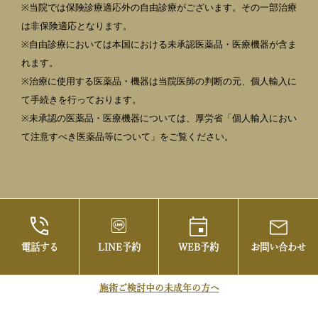
※当院では保険診療適応外の自由診療がございます。その一部治療
は非保険適応となります。
※自由診療においては本国における未承認医薬品・医療機器が含ま
れます。
※治療に使用する医薬品・機器は当院医師の判断の元、個人輸入に
て手続きを行っております。
※未承認の医薬品・医療機器については、厚労省「個人輸入におい
て注意すべき医薬品等について」をご覧ください。
電話する
LINE予約
WEB予約
お問い合わせ
©2021 御茶ノ水の美容皮膚科・まぶたの治療な
らお茶の水美容形成クリニック
施術ご検討中の未成年の方へ