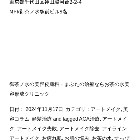
東京都千代田区神田駿河台2-2-4
MPR御茶ノ水駅前ビル9階
御茶ノ水の美容皮膚科・まぶたの治療ならお茶の水美
容形成クリニック
日付：
2024年11月17日
カテゴリ：
アートメイク
,
美
容コラム
,
頭髪治療
and tagged
AGA治療
,
アートメイ
ク
,
アートメイク失敗
,
アートメイク除去
,
アイライン
アートメイク
,
お疲れ肌
,
お肌の悩み
,
お茶の水
,
すっぴ