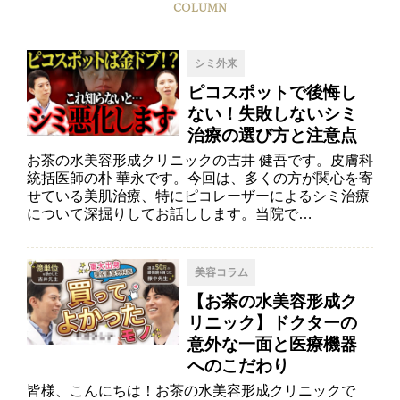
COLUMN
シミ外来
ピコスポットで後悔し
ない！失敗しないシミ
治療の選び方と注意点
お茶の水美容形成クリニックの吉井 健吾です。皮膚科
統括医師の朴 華永です。今回は、多くの方が関心を寄
せている美肌治療、特にピコレーザーによるシミ治療
について深掘りしてお話しします。当院で…
美容コラム
【お茶の水美容形成ク
リニック】ドクターの
意外な一面と医療機器
へのこだわり
皆様、こんにちは！お茶の水美容形成クリニックで