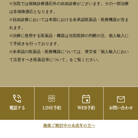
※当院では保険診療適応外の自由診療がございます。その一部治療
は非保険適応となります。
※自由診療においては本国における未承認医薬品・医療機器が含ま
れます。
※治療に使用する医薬品・機器は当院医師の判断の元、個人輸入に
て手続きを行っております。
※未承認の医薬品・医療機器については、厚労省「個人輸入におい
て注意すべき医薬品等について」をご覧ください。
電話する
LINE予約
WEB予約
お問い合わせ
©2021 御茶ノ水の美容皮膚科・まぶたの治療な
らお茶の水美容形成クリニック
施術ご検討中の未成年の方へ