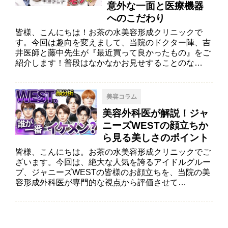
意外な一面と医療機器
へのこだわり
皆様、こんにちは！お茶の水美容形成クリニックで
す。今回は趣向を変えまして、当院のドクター陣、吉
井医師と藤中先生が『最近買って良かったもの』をご
紹介します！普段はなかなかお見せすることのな…
美容コラム
美容外科医が解説！ジャ
ニーズWESTの顔立ちか
ら見る美しさのポイント
皆様、こんにちは。お茶の水美容形成クリニックでご
ざいます。今回は、絶大な人気を誇るアイドルグルー
プ、ジャニーズWESTの皆様のお顔立ちを、当院の美
容形成外科医が専門的な視点から評価させて…