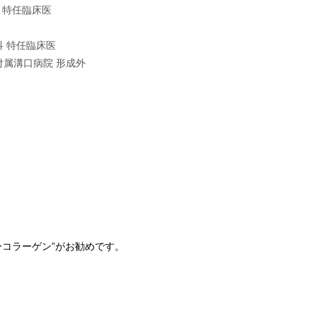
科 特任臨床医
科 特任臨床医
部付属溝口病院 形成外
ーコラーゲン”がお勧めです。