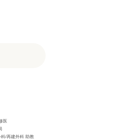
修医
局
外科/再建外科 助教