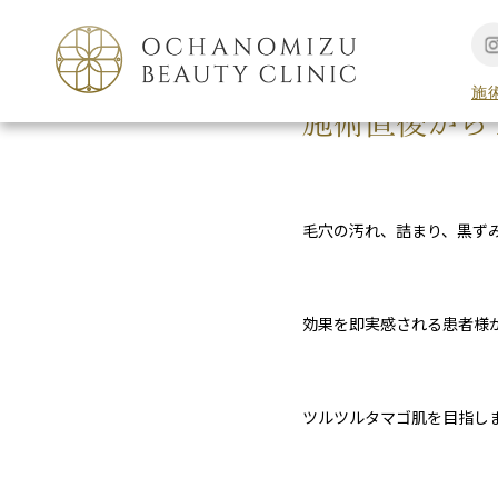
TOP
美容コラム
施
施術直後から
毛穴の汚れ、詰まり、黒ず
効果を即実感される患者様
ツルツルタマゴ肌を目指し