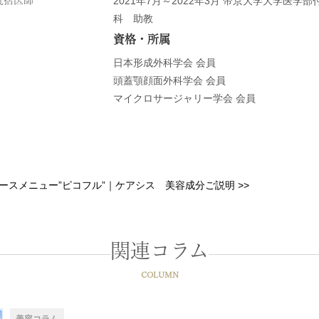
統括医師
2021年7月～2022年3月 帝京大学大学医学
科 助教
資格・所属
日本形成外科学会 会員
頭蓋顎顔面外科学会 会員
マイクロサージャリー学会 会員
ースメニュー”ピコフル”
｜
ケアシス 美容成分ご説明
>>
関連コラム
COLUMN