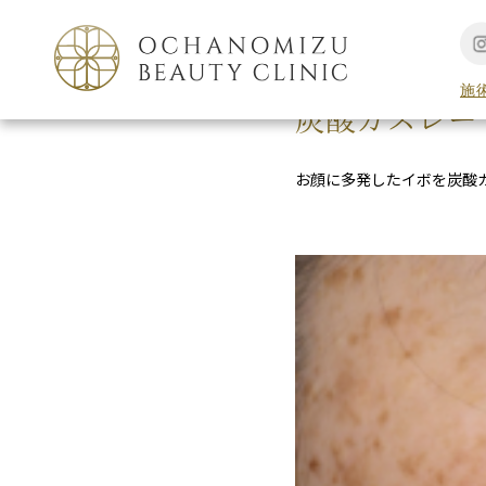
TOP
シミ外来
施
炭酸ガスレー
お顔に多発したイボを炭酸