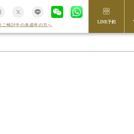
AMEX / Diners /DISCOVER /銀聯） ・電子マネー （WAON/PayPay
LINE予約
術ご検討中の未成年の方へ