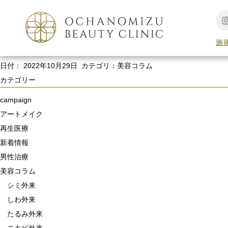
お支払い方法について
当院でのお支払い方法は ・お現金 ・クレジットカード （VISA /Master/ JCB/ 
医療用ローンはご用意しておりません
※尚、クレジットカード…
施
御茶ノ水の美容皮膚科・まぶたの治療ならお茶の水美容形成クリニック
日付：
2022年10月29日
カテゴリ：
美容コラム
カテゴリー
campaign
アートメイク
再生医療
新着情報
男性治療
美容コラム
シミ外来
しわ外来
たるみ外来