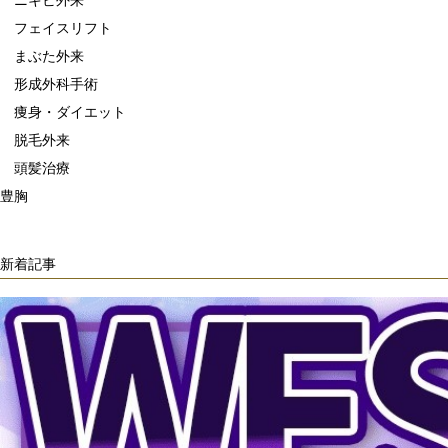
ニキビ外来
フェイスリフト
まぶた外来
形成外科手術
痩身・ダイエット
脱毛外来
頭髪治療
豊胸
新着記事