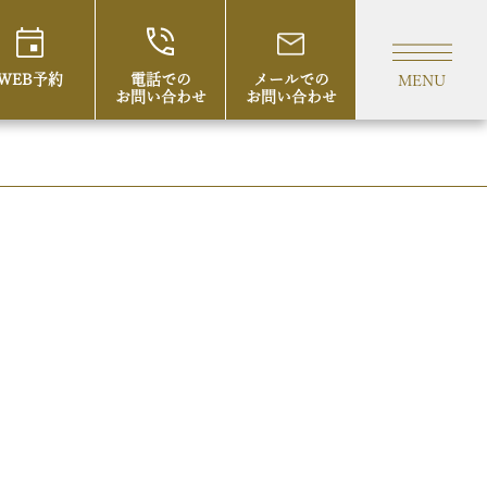
/ LINEpay/ auPAY/ We chat pay/ iD/ 交通系） ご利用頂けます
WEB予約
電話での
メールでの
MENU
お問い合わせ
お問い合わせ