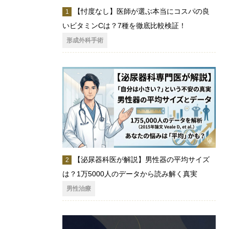
【忖度なし】医師が選ぶ本当にコスパの良
いビタミンCは？7種を徹底比較検証！
形成外科手術
【泌尿器科医が解説】男性器の平均サイズ
は？1万5000人のデータから読み解く真実
男性治療