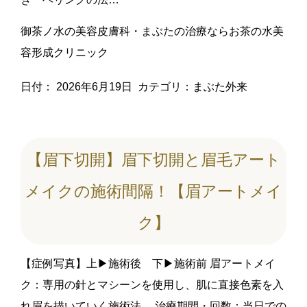
御茶ノ水の美容皮膚科・まぶたの治療ならお茶の水美
容形成クリニック
日付：
2026年6月19日
カテゴリ：
まぶた外来
【眉下切開】眉下切開と眉毛アート
メイクの施術間隔！【眉アートメイ
ク】
【症例写真】上▶︎施術後 下▶︎施術前 眉アートメイ
ク：専用の針とマシーンを使用し、肌に直接色素を入
れ眉を描いていく施術法。 治療期間・回数：当日での