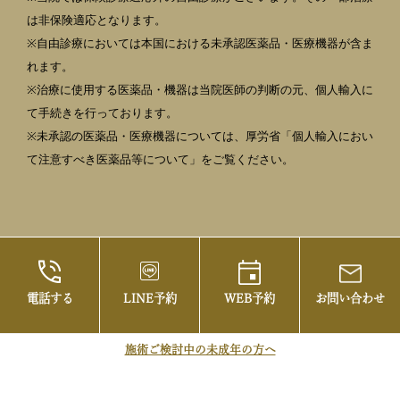
は非保険適応となります。
※自由診療においては本国における未承認医薬品・医療機器が含ま
れます。
※治療に使用する医薬品・機器は当院医師の判断の元、個人輸入に
て手続きを行っております。
※未承認の医薬品・医療機器については、厚労省「個人輸入におい
て注意すべき医薬品等について」をご覧ください。
電話する
LINE予約
WEB予約
お問い合わせ
©2021 御茶ノ水の美容皮膚科・まぶたの治療な
らお茶の水美容形成クリニック
施術ご検討中の未成年の方へ