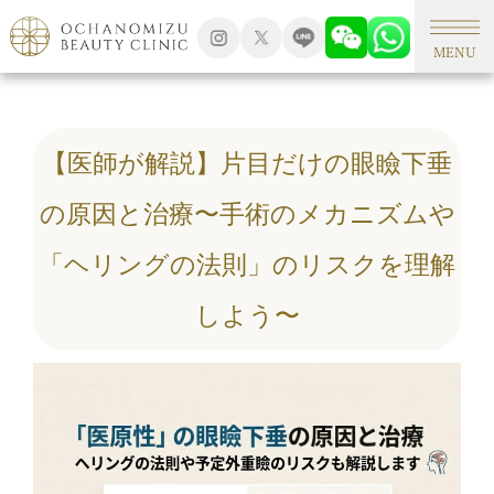
TOP
まぶた外来
MENU
【医師が解説】片目だけの眼瞼下垂
の原因と治療〜手術のメカニズムや
「ヘリングの法則」のリスクを理解
しよう〜