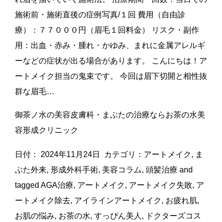
施術前・施術直後の症例写真/１回 費用（自由診
療）：７７０００円（眉毛１回料金） リスク・副作
用：出血・赤み・腫れ・かゆみ、まれに金属アレルギ
ーなどの症状が出る場合があります。 こんにちは！ア
ートメイク担当の鬼束です。 今回は眉下切開と相性抜
群な眉毛…
御茶ノ水の美容皮膚科・まぶたの治療ならお茶の水美
容形成クリニック
日付：
2024年11月24日
カテゴリ：
アートメイク
,
ま
ぶた外来
,
形成外科手術
,
美容コラム
,
頭髪治療
and
tagged
AGA治療
,
アートメイク
,
アートメイク失敗
,
ア
ートメイク除去
,
アイラインアートメイク
,
お疲れ肌
,
お肌の悩み
,
お茶の水
,
すっぴん美人
,
ドクターズコス