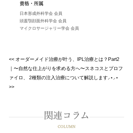
資格・所属
日本形成外科学会 会員
頭蓋顎顔面外科学会 会員
マイクロサージャリー学会 会員
<<
オーダーメイド治療が叶う、IPL治療とは？Part2
｜
〜自然な仕上がりを求める方へ〜スネコスとプロフ
ァイロ、 2種類の注入治療について解説します⸝⋆⸝⋆
>>
関連コラム
COLUMN