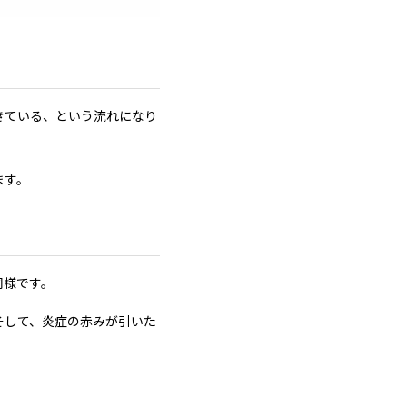
きている、という流れになり
ます。
同様です。
そして、炎症の赤みが引いた