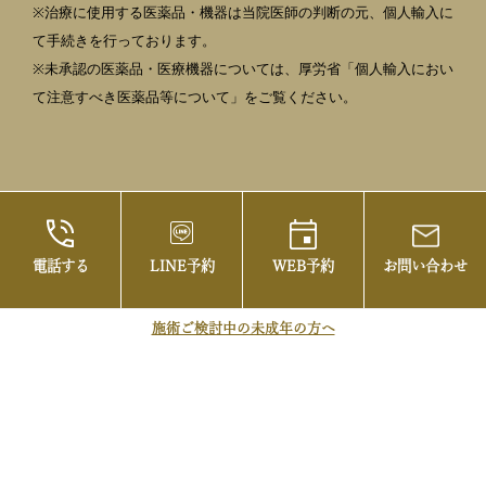
※治療に使用する医薬品・機器は当院医師の判断の元、個人輸入に
て手続きを行っております。
※未承認の医薬品・医療機器については、厚労省「個人輸入におい
て注意すべき医薬品等について」をご覧ください。
電話する
LINE予約
WEB予約
お問い合わせ
©2021 御茶ノ水の美容皮膚科・まぶたの治療な
らお茶の水美容形成クリニック
施術ご検討中の未成年の方へ