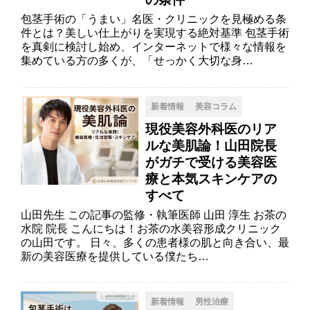
包茎手術の「うまい」名医・クリニックを見極める条
件とは？美しい仕上がりを実現する絶対基準 包茎手術
を真剣に検討し始め、インターネットで様々な情報を
集めている方の多くが、「せっかく大切な身…
新着情報
美容コラム
現役美容外科医のリア
ルな美肌論！山田院長
がガチで受ける美容医
療と本気スキンケアの
すべて
山田先生 この記事の監修・執筆医師 山田 淳生 お茶の
水院 院長 こんにちは！お茶の水美容形成クリニック
の山田です。 日々、多くの患者様の肌と向き合い、最
新の美容医療を提供している僕たち…
新着情報
男性治療