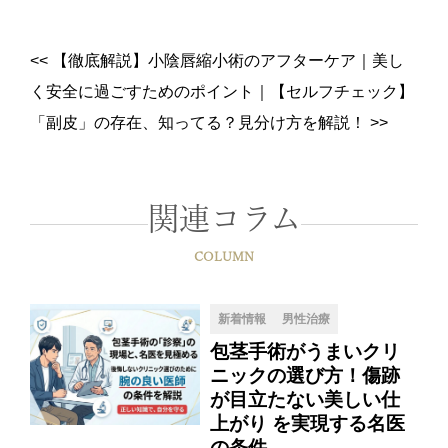
<<
【徹底解説】小陰唇縮小術のアフターケア｜美し
く安全に過ごすためのポイント
｜
【セルフチェック】
「副皮」の存在、知ってる？見分け方を解説！
>>
関連コラム
COLUMN
新着情報
男性治療
包茎手術がうまいクリ
ニックの選び方！傷跡
が目立たない美しい仕
上がり を実現する名医
の条件