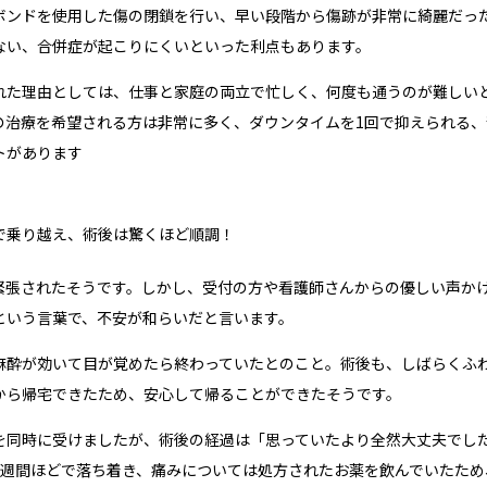
ボンドを使用した傷の閉鎖を行い、早い段階から傷跡が非常に綺麗だっ
ない、合併症が起こりにくいといった利点もあります。
れた理由としては、仕事と家庭の両立で忙しく、何度も通うのが難しい
の治療を希望される方は非常に多く、ダウンタイムを1回で抑えられる、
トがあります
で乗り越え、術後は驚くほど順調！
緊張されたそうです。しかし、受付の方や看護師さんからの優しい声か
という言葉で、不安が和らいだと言います。
麻酔が効いて目が覚めたら終わっていたとのこと。術後も、しばらくふ
から帰宅できたため、安心して帰ることができたそうです。
を同時に受けましたが、術後の経過は「
思っていたより全然大丈夫でし
1週間ほどで落ち着き、痛みについては処方されたお薬を飲んでいたため