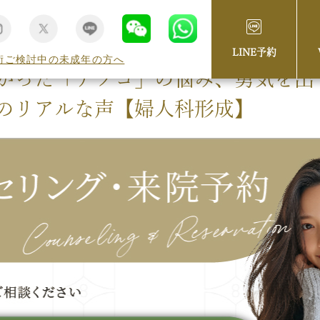
LINE予約
術ご検討中の未成年の方へ
かった「アソコ」の悩み、勇気を出
のリアルな声【婦人科形成】