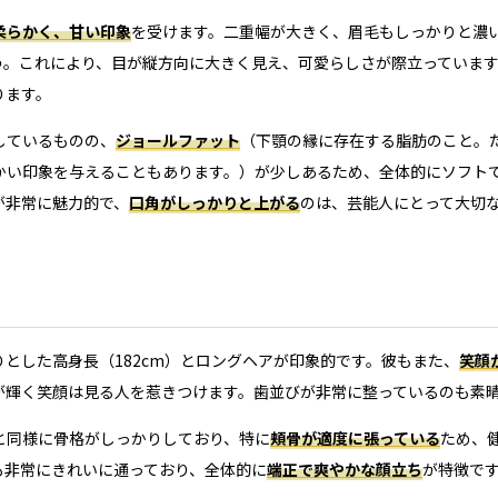
柔らかく、甘い印象
を受けます。二重幅が大きく、眉毛もしっかりと濃
う。これにより、目が縦方向に大きく見え、可愛らしさが際立っていま
ります。
しているものの、
ジョールファット
（下顎の縁に存在する脂肪のこと。
かい印象を与えることもあります。）が少しあるため、全体的にソフト
が非常に魅力的で、
口角がしっかりと上がる
のは、芸能人にとって大切
とした高身長（182cm）とロングヘアが印象的です。彼もまた、
笑顔
が輝く笑顔は見る人を惹きつけます。歯並びが非常に整っているのも素
と同様に骨格がしっかりしており、特に
頬骨が適度に張っている
ため、
も非常にきれいに通っており、全体的に
端正で爽やかな顔立ち
が特徴で