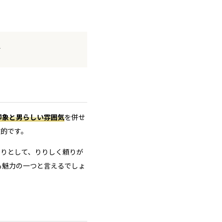
析
印象と男らしい雰囲気
を併せ
徴的です。
きりとして、りりしく頼りが
も魅力の一つと言えるでしょ