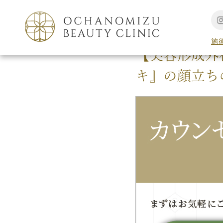
TOP
美容コラム
施
【美容形成外
キ』の顔立ち