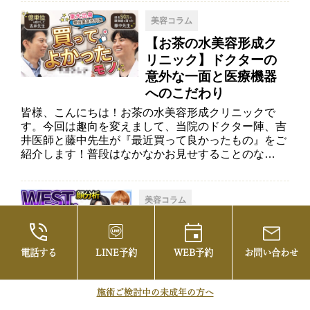
美容コラム
【お茶の水美容形成ク
リニック】ドクターの
意外な一面と医療機器
へのこだわり
皆様、こんにちは！お茶の水美容形成クリニックで
す。今回は趣向を変えまして、当院のドクター陣、吉
井医師と藤中先生が『最近買って良かったもの』をご
紹介します！普段はなかなかお見せすることのな…
美容コラム
美容外科医が解説！ジャ
ニーズWESTの顔立ちか
電話する
LINE予約
WEB予約
お問い合わせ
ら見る美しさのポイント
皆様、こんにちは。お茶の水美容形成クリニックでご
ざいます。今回は、絶大な人気を誇るアイドルグルー
施術ご検討中の未成年の方へ
プ、ジャニーズWESTの皆様のお顔立ちを、当院の美