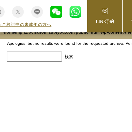
omizubiyou.com/public_html/wp-content/themes/beproud-01/cat
LINE予約
術ご検討中の未成年の方へ
in
/home/mph2/ochanomizubiyou.com/public_html/wp-content/the
Apologies, but no results were found for the requested archive. Perh
検
索: