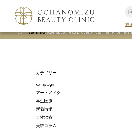
Warning
: Undefined array key 0 in
/home/mph2/ochan
施
TOP
Warning
: Attempt to read property "cat_name" on null 
カテゴリー
campaign
アートメイク
再生医療
新着情報
男性治療
美容コラム