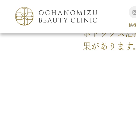
TOP
シミ外来
施
ボトックス治
果があります