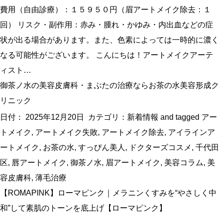
費用（自由診療）：１５９５０円（眉アートメイク除去：１
回） リスク・副作用：赤み・腫れ・かゆみ・内出血などの症
状が出る場合があります。また、色素によっては一時的に濃く
なる可能性がございます。 こんにちは！アートメイクアーテ
ィスト…
御茶ノ水の美容皮膚科・まぶたの治療ならお茶の水美容形成ク
リニック
日付：
2025年12月20日
カテゴリ：
新着情報
and tagged
アー
トメイク
,
アートメイク失敗
,
アートメイク除去
,
アイラインア
ートメイク
,
お茶の水
,
すっぴん美人
,
ドクターズコスメ
,
千代田
区
,
唇アートメイク
,
御茶ノ水
,
眉アートメイク
,
美容コラム
,
美
容皮膚科
,
薄毛治療
【ROMAPINK】ローマピンク｜メラニンくすみを“やさしく中
和”して素肌のトーンを底上げ【ローマピンク】