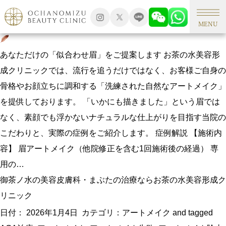
タグアーカイブ: アートメイク失敗
眉毛アートメイク｜“やりすぎない自然”で、毎朝3分の時短を
MENU
あなただけの「似合わせ眉」をご提案します お茶の水美容形
成クリニックでは、流行を追うだけではなく、お客様ご自身の
骨格やお顔立ちに調和する「洗練された自然なアートメイク」
を提供しております。 「いかにも描きました」という眉では
なく、素顔でも浮かないナチュラルな仕上がりを目指す当院の
こだわりと、実際の症例をご紹介します。 症例解説 【施術内
容】 眉アートメイク（他院修正を含む1回施術後の経過） 専
用の…
御茶ノ水の美容皮膚科・まぶたの治療ならお茶の水美容形成ク
リニック
日付：
2026年1月4日
カテゴリ：
アートメイク
and tagged