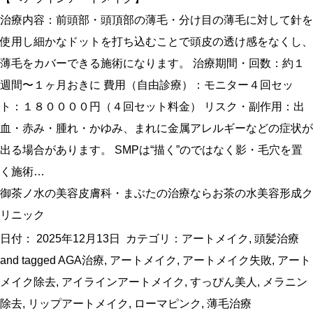
治療内容：前頭部・頭頂部の薄毛・分け目の薄毛に対して針を
使用し細かなドットを打ち込むことで頭皮の透け感をなくし、
薄毛をカバーできる施術になります。 治療期間・回数：約１
週間〜１ヶ月おきに 費用（自由診療）：モニター４回セッ
ト：１８００００円（４回セット料金） リスク・副作用：出
血・赤み・腫れ・かゆみ、まれに金属アレルギーなどの症状が
出る場合があります。 SMPは“描く”のではなく影・毛穴を置
く施術…
御茶ノ水の美容皮膚科・まぶたの治療ならお茶の水美容形成ク
リニック
日付：
2025年12月13日
カテゴリ：
アートメイク
,
頭髪治療
and tagged
AGA治療
,
アートメイク
,
アートメイク失敗
,
アート
メイク除去
,
アイラインアートメイク
,
すっぴん美人
,
メラニン
除去
,
リップアートメイク
,
ローマピンク
,
薄毛治療