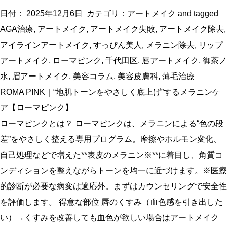
日付：
2025年12月6日
カテゴリ：
アートメイク
and tagged
AGA治療
,
アートメイク
,
アートメイク失敗
,
アートメイク除去
,
アイラインアートメイク
,
すっぴん美人
,
メラニン除去
,
リップ
アートメイク
,
ローマピンク
,
千代田区
,
唇アートメイク
,
御茶ノ
水
,
眉アートメイク
,
美容コラム
,
美容皮膚科
,
薄毛治療
ROMA PINK｜“地肌トーンをやさしく底上げ”するメラニンケ
ア【ローマピンク】
ローマピンクとは？ ローマピンクは、メラニンによる“色の段
差”をやさしく整える専用プログラム。摩擦やホルモン変化、
自己処理などで増えた**表皮のメラニン※**に着目し、角質コ
ンディションを整えながらトーンを均一に近づけます。※医療
的診断が必要な病変は適応外。まずはカウンセリングで安全性
を評価します。 得意な部位 唇のくすみ（血色感を引き出した
い）→くすみを改善しても血色が欲しい場合はアートメイク