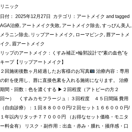
リニック
日付：
2025年12月27日
カテゴリ：
アートメイク
and tagged
AGA治療
,
アートメイク失敗
,
アートメイク除去
,
すっぴん美人
,
メラニン除去
,
リップアートメイク
,
ローマピンク
,
唇アートメ
イク
,
眉アートメイク
リップのアートメイク：くすみ補正×輪郭設計で“素の血色”を
キープ【リップアートメイク】
２回施術後数ヶ月経過したお客様のお写真
治療内容：専用
の針を使用し、唇に直接色素を入れる施術になります。 治療
期間・回数：色を濃くする ▶︎２回程度（アトピーの方２
回〜） くすみカモフラージュ：３回程度 ４５日間隔 費用
（自由診療）：１回８８０００円/２回セット１６６０００円/
１年以内リタッチ７７０００円 （お得なセット価格・モニタ
ー料金有） リスク・副作用：出血・赤み・腫れ・掻痒感・口