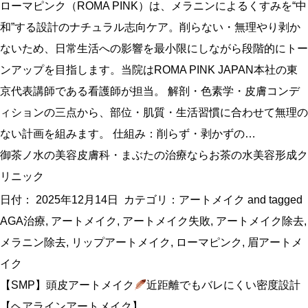
ローマピンク（ROMA PINK）は、メラニンによるくすみを“中
和”する設計のナチュラル志向ケア。削らない・無理やり剥か
ないため、日常生活への影響を最小限にしながら段階的にトー
ンアップを目指します。当院はROMA PINK JAPAN本社の東
京代表講師である看護師が担当。 解剖・色素学・皮膚コンデ
ィションの三点から、部位・肌質・生活習慣に合わせて無理の
ない計画を組みます。 仕組み：削らず・剥かずの…
御茶ノ水の美容皮膚科・まぶたの治療ならお茶の水美容形成ク
リニック
日付：
2025年12月14日
カテゴリ：
アートメイク
and tagged
AGA治療
,
アートメイク
,
アートメイク失敗
,
アートメイク除去
,
メラニン除去
,
リップアートメイク
,
ローマピンク
,
眉アートメ
イク
【SMP】頭皮アートメイク
近距離でもバレにくい密度設計
【ヘアラインアートメイク】