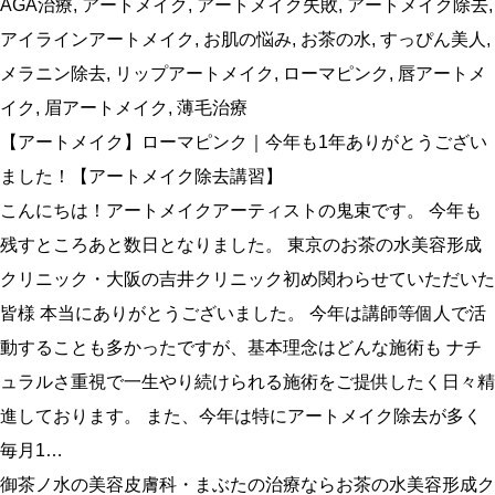
AGA治療
,
アートメイク
,
アートメイク失敗
,
アートメイク除去
,
アイラインアートメイク
,
お肌の悩み
,
お茶の水
,
すっぴん美人
,
メラニン除去
,
リップアートメイク
,
ローマピンク
,
唇アートメ
イク
,
眉アートメイク
,
薄毛治療
【アートメイク】ローマピンク｜今年も1年ありがとうござい
ました！【アートメイク除去講習】
こんにちは！アートメイクアーティストの鬼束です。 今年も
残すところあと数日となりました。 東京のお茶の水美容形成
クリニック・大阪の吉井クリニック初め関わらせていただいた
皆様 本当にありがとうございました。 今年は講師等個人で活
動することも多かったですが、基本理念はどんな施術も ナチ
ュラルさ重視で一生やり続けられる施術をご提供したく日々精
進しております。 また、今年は特にアートメイク除去が多く
毎月1…
御茶ノ水の美容皮膚科・まぶたの治療ならお茶の水美容形成ク