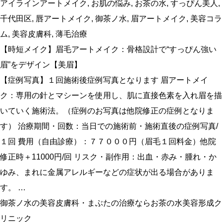
アイラインアートメイク
,
お肌の悩み
,
お茶の水
,
すっぴん美人
,
千代田区
,
唇アートメイク
,
御茶ノ水
,
眉アートメイク
,
美容コラ
ム
,
美容皮膚科
,
薄毛治療
【時短メイク】眉毛アートメイク：骨格設計で“すっぴん強い
眉”をデザイン【美眉】
【症例写真】１回施術後症例写真となります 眉アートメイ
ク：専用の針とマシーンを使用し、肌に直接色素を入れ眉を描
いていく施術法。（症例のお写真は他院修正の症例となりま
す） 治療期間・回数：当日での施術前・施術直後の症例写真/
１回 費用（自由診療）：７７０００円（眉毛１回料金）他院
修正時＋11000円/回 リスク・副作用：出血・赤み・腫れ・か
ゆみ、まれに金属アレルギーなどの症状が出る場合がありま
す。 …
御茶ノ水の美容皮膚科・まぶたの治療ならお茶の水美容形成ク
リニック