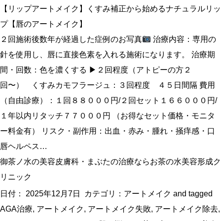
【リップアートメイク】くすみ補正から始めるナチュラルリッ
プ【唇のアートメイク】
２回施術後数年が経過した症例のお写真
治療内容：専用の
針を使用し、唇に直接色素を入れる施術になります。 治療期
間・回数：色を濃くする ▶︎２回程度（アトピーの方２
回〜） くすみカモフラージュ：３回程度 ４５日間隔 費用
（自由診療）：１回８８０００円/２回セット１６６０００円/
１年以内リタッチ７７０００円 （お得なセット価格・モニタ
ー料金有） リスク・副作用：出血・赤み・腫れ・掻痒感・口
唇ヘルペス…
御茶ノ水の美容皮膚科・まぶたの治療ならお茶の水美容形成ク
リニック
日付：
2025年12月7日
カテゴリ：
アートメイク
and tagged
AGA治療
,
アートメイク
,
アートメイク失敗
,
アートメイク除去
,