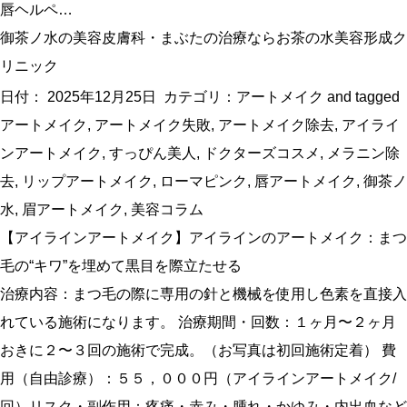
唇ヘルペ…
御茶ノ水の美容皮膚科・まぶたの治療ならお茶の水美容形成ク
リニック
日付：
2025年12月25日
カテゴリ：
アートメイク
and tagged
アートメイク
,
アートメイク失敗
,
アートメイク除去
,
アイライ
ンアートメイク
,
すっぴん美人
,
ドクターズコスメ
,
メラニン除
去
,
リップアートメイク
,
ローマピンク
,
唇アートメイク
,
御茶ノ
水
,
眉アートメイク
,
美容コラム
【アイラインアートメイク】アイラインのアートメイク：まつ
毛の“キワ”を埋めて黒目を際立たせる
治療内容：まつ毛の際に専用の針と機械を使用し色素を直接入
れている施術になります。 治療期間・回数：１ヶ月〜２ヶ月
おきに２〜３回の施術で完成。（お写真は初回施術定着） 費
用（自由診療）：５５，０００円（アイラインアートメイク/
回）リスク・副作用：疼痛・赤み・腫れ・かゆみ・内出血など