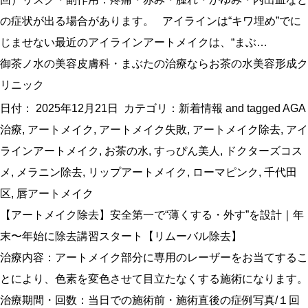
の症状が出る場合があります。 アイラインは“キワ埋め”でに
じませない最近のアイラインアートメイクは、“まぶ…
御茶ノ水の美容皮膚科・まぶたの治療ならお茶の水美容形成ク
リニック
日付：
2025年12月21日
カテゴリ：
新着情報
and tagged
AGA
治療
,
アートメイク
,
アートメイク失敗
,
アートメイク除去
,
アイ
ラインアートメイク
,
お茶の水
,
すっぴん美人
,
ドクターズコス
メ
,
メラニン除去
,
リップアートメイク
,
ローマピンク
,
千代田
区
,
唇アートメイク
【アートメイク除去】安全第一で“薄くする・外す”を設計｜年
末〜年始に除去講習スタート【リムーバル除去】
治療内容：アートメイク部分に専用のレーザーをお当てするこ
とにより、色素を変色させて目立たなくする施術になります。
治療期間・回数：当日での施術前・施術直後の症例写真/１回