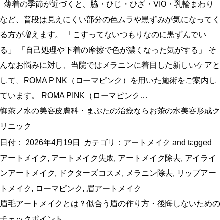
薄着の季節が近づくと、脇・ひじ・ひざ・VIO・乳輪まわり
など、普段は見えにくい部分の色ムラや黒ずみが気になってく
る方が増えます。 「こすってないつもりなのに黒ずんでい
る」 「自己処理や下着の摩擦で色が濃くなった気がする」 そ
んなお悩みに対し、当院ではメラニンに着目した新しいケアと
して、ROMA PINK（ローマピンク）を用いた施術をご案内し
ています。 ROMA PINK（ローマピンク…
御茶ノ水の美容皮膚科・まぶたの治療ならお茶の水美容形成ク
リニック
日付：
2026年4月19日
カテゴリ：
アートメイク
and tagged
アートメイク
,
アートメイク失敗
,
アートメイク除去
,
アイライ
ンアートメイク
,
ドクターズコスメ
,
メラニン除去
,
リップアー
トメイク
,
ローマピンク
,
眉アートメイク
眉毛アートメイクとは？似合う眉の作り方・後悔しないための
チェックポイント