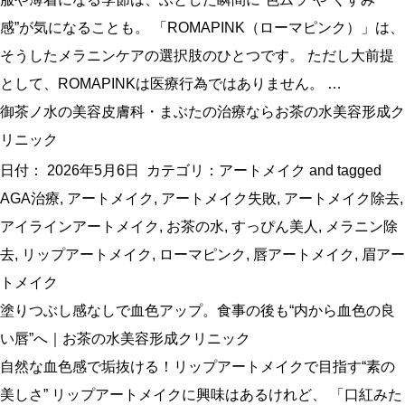
感”が気になることも。 「ROMAPINK（ローマピンク）」は、
そうしたメラニンケアの選択肢のひとつです。 ただし大前提
として、ROMAPINKは医療行為ではありません。 …
御茶ノ水の美容皮膚科・まぶたの治療ならお茶の水美容形成ク
リニック
日付：
2026年5月6日
カテゴリ：
アートメイク
and tagged
AGA治療
,
アートメイク
,
アートメイク失敗
,
アートメイク除去
,
アイラインアートメイク
,
お茶の水
,
すっぴん美人
,
メラニン除
去
,
リップアートメイク
,
ローマピンク
,
唇アートメイク
,
眉アー
トメイク
塗りつぶし感なしで血色アップ。食事の後も“内から血色の良
い唇”へ｜お茶の水美容形成クリニック
自然な血色感で垢抜ける！リップアートメイクで目指す“素の
美しさ” リップアートメイクに興味はあるけれど、 「口紅みた