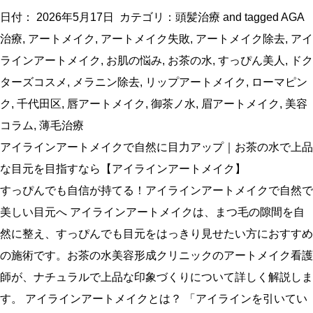
日付：
2026年5月17日
カテゴリ：
頭髪治療
and tagged
AGA
治療
,
アートメイク
,
アートメイク失敗
,
アートメイク除去
,
アイ
ラインアートメイク
,
お肌の悩み
,
お茶の水
,
すっぴん美人
,
ドク
ターズコスメ
,
メラニン除去
,
リップアートメイク
,
ローマピン
ク
,
千代田区
,
唇アートメイク
,
御茶ノ水
,
眉アートメイク
,
美容
コラム
,
薄毛治療
アイラインアートメイクで自然に目力アップ｜お茶の水で上品
な目元を目指すなら【アイラインアートメイク】
すっぴんでも自信が持てる！アイラインアートメイクで自然で
美しい目元へ アイラインアートメイクは、まつ毛の隙間を自
然に整え、すっぴんでも目元をはっきり見せたい方におすすめ
の施術です。お茶の水美容形成クリニックのアートメイク看護
師が、ナチュラルで上品な印象づくりについて詳しく解説しま
す。 アイラインアートメイクとは？ 「アイラインを引いてい