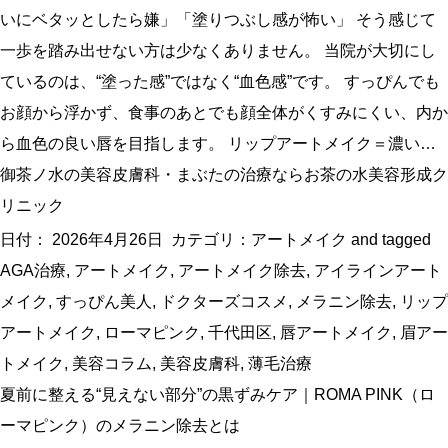
いにベタッとしたら嫌」「塗りつぶし感が怖い」 そう感じて
一歩を踏み出せない方は少なくありません。 当院が大切にし
ているのは、“塗った感”ではなく“血色感”です。 すっぴんでも
お顔から浮かず、食事のあとでも顔全体がくすみにくい、内か
ら血色の良い唇を目指します。 リップアートメイク＝濃い…
御茶ノ水の美容皮膚科・まぶたの治療ならお茶の水美容形成ク
リニック
日付：
2026年4月26日
カテゴリ：
アートメイク
and tagged
AGA治療
,
アートメイク
,
アートメイク除去
,
アイラインアート
メイク
,
すっぴん美人
,
ドクターズコスメ
,
メラニン除去
,
リップ
アートメイク
,
ローマピンク
,
千代田区
,
唇アートメイク
,
眉アー
トメイク
,
美容コラム
,
美容皮膚科
,
薄毛治療
夏前に整える“見えない部分”の黒ずみケア｜ROMA PINK（ロ
ーマピンク）のメラニン除去とは