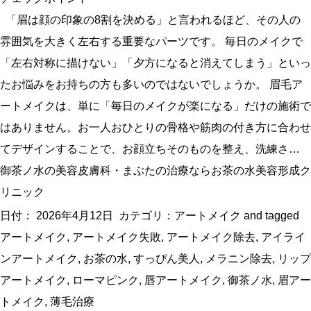
「眉は顔の印象の8割を決める」と言われるほど、その人の
雰囲気を大きく左右する重要なパーツです。 毎日のメイクで
「左右対称に描けない」「夕方になると消えてしまう」といっ
たお悩みをお持ちの方も多いのではないでしょうか。 眉毛ア
ートメイクは、単に「毎日のメイクが楽になる」だけの施術で
はありません。お一人おひとりの骨格や筋肉の付き方に合わせ
てデザインすることで、お顔立ちそのものを整え、洗練さ…
御茶ノ水の美容皮膚科・まぶたの治療ならお茶の水美容形成ク
リニック
日付：
2026年4月12日
カテゴリ：
アートメイク
and tagged
アートメイク
,
アートメイク失敗
,
アートメイク除去
,
アイライ
ンアートメイク
,
お茶の水
,
すっぴん美人
,
メラニン除去
,
リップ
アートメイク
,
ローマピンク
,
唇アートメイク
,
御茶ノ水
,
眉アー
トメイク
,
薄毛治療