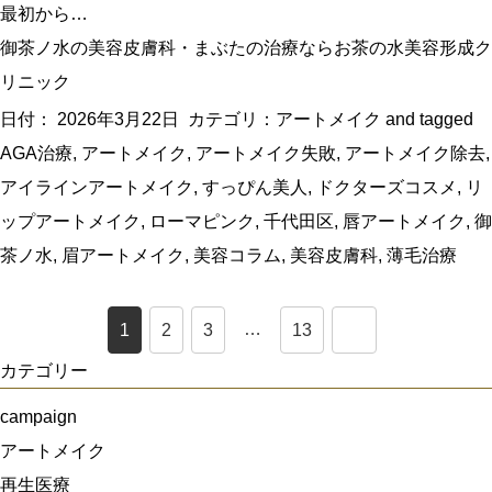
最初から…
御茶ノ水の美容皮膚科・まぶたの治療ならお茶の水美容形成ク
リニック
日付：
2026年3月22日
カテゴリ：
アートメイク
and tagged
AGA治療
,
アートメイク
,
アートメイク失敗
,
アートメイク除去
,
アイラインアートメイク
,
すっぴん美人
,
ドクターズコスメ
,
リ
ップアートメイク
,
ローマピンク
,
千代田区
,
唇アートメイク
,
御
茶ノ水
,
眉アートメイク
,
美容コラム
,
美容皮膚科
,
薄毛治療
…
1
2
3
13
カテゴリー
campaign
アートメイク
再生医療