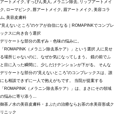
アートメイク
,
すっぴん美人
,
メラニン除去
,
リップアートメイ
ク
,
ローマピンク
,
唇アートメイク
,
眉アートメイク
,
美容コラ
ム
,
美容皮膚科
“見えないところ”のケアが自信になる｜ROMAPINKでコンプレ
ックスに向き合う選択
デリケートな部分の黒ずみ・色味の悩みに。
「ROMAPINK（メラニン除去系ケア）」という選択 人に見せ
る場所じゃないのに、なぜか気になってしまう。 鏡の前でふ
と目に入った瞬間に、少しだけテンションが下がる。 そんな
デリケートな部分の“見えないところ”のコンプレックスは、誰
にも相談できずに一人で抱えがちです。 当院が提案する
「ROMAPINK（メラニン除去系ケア）」は、まさにその領域
の悩みに寄り添う…
御茶ノ水の美容皮膚科・まぶたの治療ならお茶の水美容形成ク
リニック