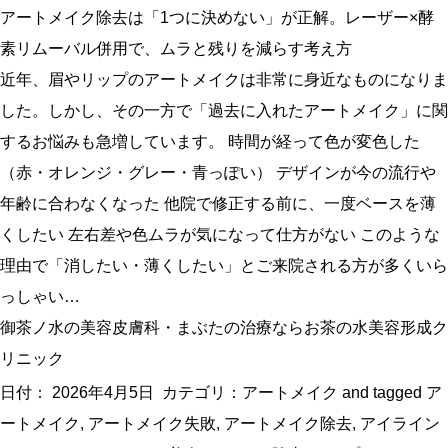
アートメイク除去は「1つに決めない」が正解。レーザー×酵
素リムーバル併用で、ムラと残りを減らす考え方
近年、眉やリップのアートメイクは非常に身近なものになりま
した。しかし、その一方で「過去に入れたアートメイク」に関
するお悩みも急増しています。 時間が経って色が変色した
（赤・オレンジ・グレー・青っぽい） デザインが今の流行や
年齢に合わなくなった 他院で修正する前に、一度ベースを薄
くしたい 左右差や色ムラが気になって仕方がない このような
理由で「消したい・薄くしたい」とご来院される方が多くいら
っしゃい…
御茶ノ水の美容皮膚科・まぶたの治療ならお茶の水美容形成ク
リニック
日付：
2026年4月5日
カテゴリ：
アートメイク
and tagged
ア
ートメイク
,
アートメイク失敗
,
アートメイク除去
,
アイライン