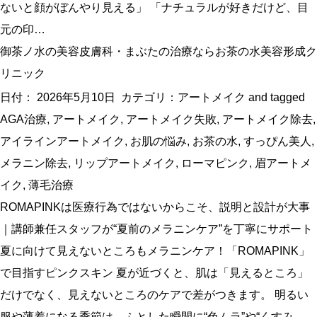
ないと顔がぼんやり見える」 「ナチュラルが好きだけど、目
元の印…
御茶ノ水の美容皮膚科・まぶたの治療ならお茶の水美容形成ク
リニック
日付：
2026年5月10日
カテゴリ：
アートメイク
and tagged
AGA治療
,
アートメイク
,
アートメイク失敗
,
アートメイク除去
,
アイラインアートメイク
,
お肌の悩み
,
お茶の水
,
すっぴん美人
,
メラニン除去
,
リップアートメイク
,
ローマピンク
,
眉アートメ
イク
,
薄毛治療
ROMAPINKは医療行為ではないからこそ、説明と設計が大事
｜講師兼任スタッフが“夏前のメラニンケア”を丁寧にサポート
夏に向けて見えないところもメラニンケア！「ROMAPINK」
で目指すピンクスキン 夏が近づくと、肌は「見えるところ」
だけでなく、見えないところのケアで差がつきます。 明るい
服や薄着になる季節は、ふとした瞬間に“色ムラ”や“くすみ