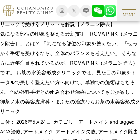
タグアーカイブ: アートメイク除去
ROMA PINKは手術と組み合わせできる？お茶の水美容形成ク
MENU
リニックで受けるメリットを解説【メラニン除去】
気になる部位の印象を整える最新技術「ROMA PINK（メラニ
ン除去）」とは？ 「気になる部位の印象を整えたい」 「せっ
かく手術を受けるなら、全体のバランスも考えたい」 そんな
方に近年注目されているのが、ROMA PINK（メラニン除去）
です。 お茶の水美容形成クリニックでは、見た目の印象をト
ータルで美しく整えたい方へ向けて、単独での施術はもちろ
ん、他の外科手術との組み合わせ治療についてもご提案し…
御茶ノ水の美容皮膚科・まぶたの治療ならお茶の水美容形成ク
リニック
日付：
2026年5月24日
カテゴリ：
アートメイク
and tagged
AGA治療
,
アートメイク
,
アートメイク失敗
,
アートメイク除去
,