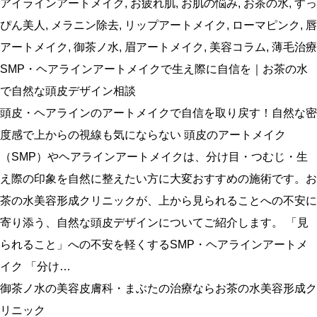
アイラインアートメイク
,
お疲れ肌
,
お肌の悩み
,
お茶の水
,
すっ
ぴん美人
,
メラニン除去
,
リップアートメイク
,
ローマピンク
,
唇
アートメイク
,
御茶ノ水
,
眉アートメイク
,
美容コラム
,
薄毛治療
SMP・ヘアラインアートメイクで生え際に自信を｜お茶の水
で自然な頭皮デザイン相談
頭皮・ヘアラインのアートメイクで自信を取り戻す！自然な密
度感で上からの視線も気にならない 頭皮のアートメイク
（SMP）やヘアラインアートメイクは、分け目・つむじ・生
え際の印象を自然に整えたい方に大変おすすめの施術です。お
茶の水美容形成クリニックが、上から見られることへの不安に
寄り添う、自然な頭皮デザインについてご紹介します。 「見
られること」への不安を軽くするSMP・ヘアラインアートメ
イク 「分け…
御茶ノ水の美容皮膚科・まぶたの治療ならお茶の水美容形成ク
リニック