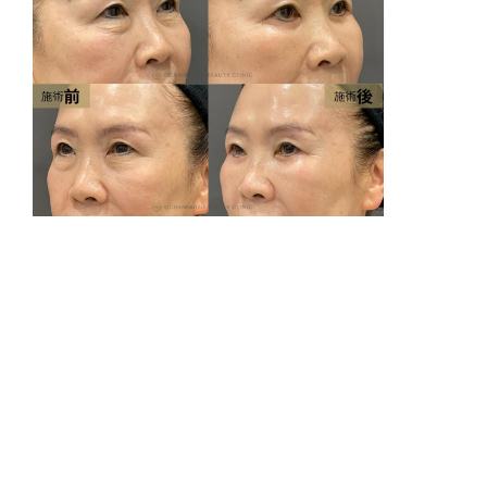
シ
リ
腫
費
3