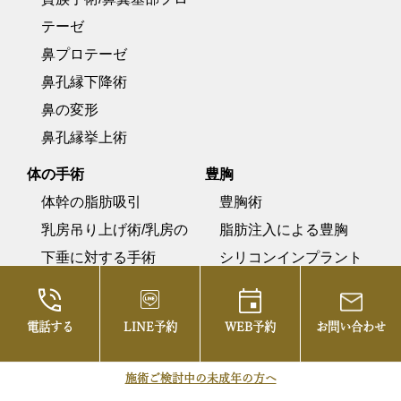
テーゼ
鼻プロテーゼ
鼻孔縁下降術
鼻の変形
鼻孔縁挙上術
体の手術
豊胸
体幹の脂肪吸引
豊胸術
乳房吊り上げ術/乳房の
脂肪注入による豊胸
下垂に対する手術
シリコンインプラント
タミ―タック/腹壁形成
による豊胸
シリコンインプラント
電話する
LINE予約
WEB予約
お問い合わせ
と脂肪注入による豊胸
(ハイブリッド豊胸)
施術ご検討中の未成年の方へ