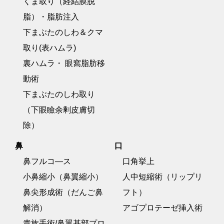
くま取り（経結膜脱
脂）・脂肪注入
下まぶたのしわ＆クマ
取り(表ハムラ)
裏ハムラ・ 眼窩脂肪移
動術
下まぶたのしわ取り
（下眼瞼余剰皮膚切
除）
鼻
口
鼻フルコ―ス
口角挙上
小鼻縮小（鼻翼縮小）
人中短縮術（リップリ
鼻尖形成術（だんご鼻
フト）
解消）
アゴプロテーゼ挿入術
貴族手術/鼻翼基部プロ