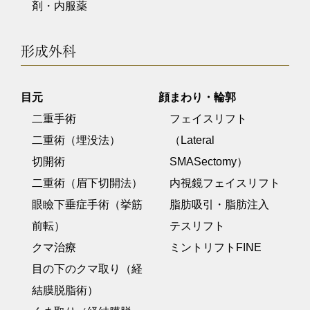
剤・内服薬
形成外科
目元
顔まわり・輪郭
二重手術
フェイスリフト
二重術（埋没法）
（Lateral
切開術
SMASectomy）
二重術（眉下切開法）
内視鏡フェイスリフト
眼瞼下垂症手術（挙筋
脂肪吸引・脂肪注入
前転）
テスリフト
クマ治療
ミントリフトFINE
目の下のクマ取り（経
結膜脱脂術）