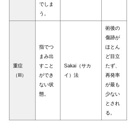
でしま
う。
術後の
傷跡が
指でつ
ほとん
まみ出
ど目立
重症
すこと
Sakai（サカ
たず、
（III）
ができ
イ）法
再発率
ない状
が最も
態。
少ない
とされ
る。