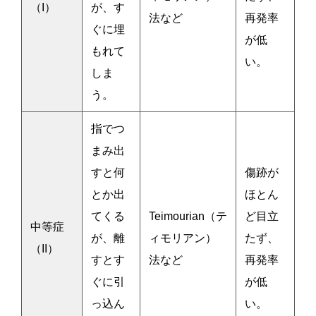
（I）
が、す
法など
再発率
ぐに埋
が低
もれて
い。
しま
う。
指でつ
まみ出
すと何
傷跡が
とか出
ほとん
てくる
Teimourian（テ
ど目立
中等症
が、離
ィモリアン）
たず、
（II）
すとす
法など
再発率
ぐに引
が低
っ込ん
い。