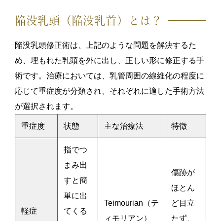
陥没乳頭（陥没乳首）とは？
陥没乳頭修正術は、上記のような問題を解決するた
め、埋もれた乳頭を外に出し、正しい形に修正する手
術です。治療においては、乳管周囲の線維化の程度に
応じて重症度が分類され、それぞれに適した手術方法
が選択されます。
重症度
状態
主な治療法
特徴
指でつ
まみ出
傷跡が
すと簡
ほとん
単に出
Teimourian（テ
ど目立
軽症
てくる
ィモリアン）
たず、