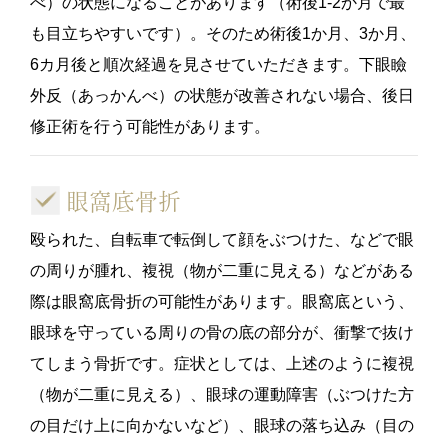
べ）の状態になることがあります（術後1-2か月で最
も目立ちやすいです）。そのため術後1か月、3か月、
6カ月後と順次経過を見させていただきます。下眼瞼
外反（あっかんべ）の状態が改善されない場合、後日
修正術を行う可能性があります。
眼窩底骨折
殴られた、自転車で転倒して顔をぶつけた、などで眼
の周りが腫れ、複視（物が二重に見える）などがある
際は眼窩底骨折の可能性があります。眼窩底という、
眼球を守っている周りの骨の底の部分が、衝撃で抜け
てしまう骨折です。症状としては、上述のように複視
（物が二重に見える）、眼球の運動障害（ぶつけた方
の目だけ上に向かないなど）、眼球の落ち込み（目の