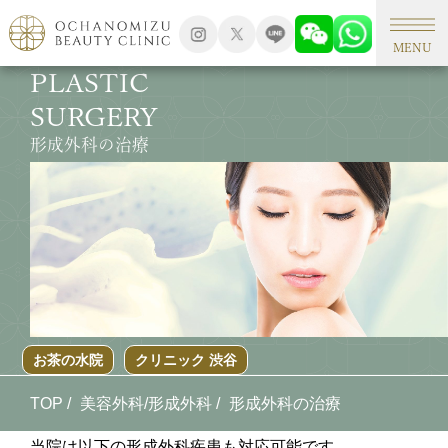
MENU
PLASTIC
SURGERY
形成外科の治療
お茶の水院
クリニック 渋谷
TOP
美容外科/形成外科
形成外科の治療
当院は以下の形成外科疾患も対応可能です。