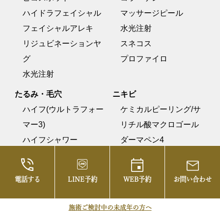
ハイドラフェイシャル
マッサージピール
フェイシャルアレキ
水光注射
リジュビネーションヤ
スネコス
グ
プロファイロ
水光注射
たるみ・毛穴
ニキビ
ハイフ(ウルトラフォー
ケミカルピーリング/サ
マー3)
リチル酸マクロゴール
ハイフシャワー
ダーマペン4
デンシティ
ミントリフトFINE
電話する
LINE予約
WEB予約
お問い合わせ
ピコフラクショナル
リジュビネーションヤ
施術ご検討中の未成年の方へ
グ