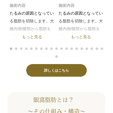
あっ
施術内容
施術内容
施
結膜
たるみの原因となってい
たるみの原因となってい
た
原因
る脂肪を切除します。大
る脂肪を切除します。大
る
切除
腿内側/腹部から脂肪を
腿内側/腹部から脂肪を
腿
採取し、目の下/ゴルゴ
採取し、目の下/ゴルゴ
採
もっと見る
もっと見る
肪
ラインに注入し、脂肪は
ラインに注入し、脂肪は
ラ
ゴル
深い層に入れるコンデン
深い層に入れるコンデン
深
リを
スリッチ浅い層に入れる
スリッチ浅い層に入れる
ス
ま
ナノリッチに加工して注
ナノリッチに加工して注
ナ
詳しくはこちら
入しハリを出しシワの改
入しハリを出しシワの改
入
善をします。
善をします。
善
費用目安
費用目安
費
眼窩脂肪とは？
385,000円～495,000円
385,000円～495,000円
38
、眼
リスク・副作用
リスク・副作用
リ
～その仕組み・構造～