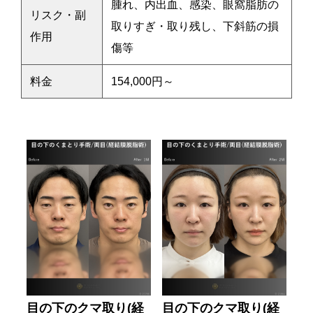
腫れ、内出血、感染、眼窩脂肪の
リスク・副
取りすぎ・取り残し、下斜筋の損
作用
傷等
料金
154,000円～
目の下のクマ取り(経
目の下のクマ取り(経
目