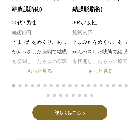
結膜脱脂術)
結膜脱脂術)
結
30代 / 男性
30代 / 女性
30
あっ
施術内容
施術内容
施
結膜
下まぶたをめくり、あっ
下まぶたをめくり、あっ
下
原因
かんべをした状態で結膜
かんべをした状態で結膜
か
切除
を切開し、たるみの原因
を切開し、たるみの原因
を
となっている脂肪を切除
となっている脂肪を切除
と
もっと見る
もっと見る
します。
します。
し
費用目安
費用目安
費
176,000円～275,000円
176,000円～275,000円
17
、眼
リスク・副作用
リスク・副作用
リ
詳しくはこちら
り残
腫れ、内出血、感染、眼
腫れ、内出血、感染、眼
腫
窩脂肪の取りすぎ・取り
窩脂肪の取りすぎ・取り
窩
残し、下斜筋の損傷等
残し、下斜筋の損傷等
残