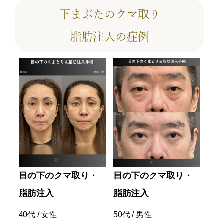
下まぶたのクマ取り
脂肪注入の症例
入
目の下のクマ取り・
目の下のクマ取り・
目
脂肪注入
脂肪注入
脂
40代 / 女性
50代 / 男性
40