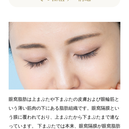
り残
腫れ、内出血、感染、下
腫れ、内出血、感染、下
腫
眼瞼の外反、眼窩脂肪の
眼瞼の外反、眼窩脂肪の
眼
取りすぎ・取り残し、下
取りすぎ・取り残し、下
取
斜筋の損傷等
斜筋の損傷等
斜
眼窩脂肪は上まぶたや下まぶたの皮膚および眼輪筋と
いう薄い筋肉の下にある脂肪組織です。眼窩隔膜とい
う膜に覆われており、上まぶたから下まぶたまで連な
っています。 下まぶたでは本来、眼窩隔膜が眼窩脂肪