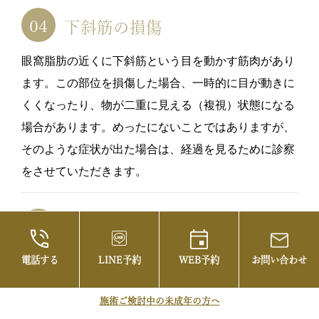
下斜筋の損傷
眼窩脂肪の近くに下斜筋という目を動かす筋肉があり
ます。この部位を損傷した場合、一時的に目が動きに
くくなったり、物が二重に見える（複視）状態になる
場合があります。めったにないことではありますが、
そのような症状が出た場合は、経過を見るために診察
をさせていただきます。
その他
電話する
LINE予約
WEB予約
お問い合わせ
ごく稀ですが、下眼瞼の外反（あっかんべの状態）・
ドライアイ・眼瞼痙攣・ひきつれなどの症状もみられ
施術ご検討中の未成年の方へ
る可能性があります。気になることがありましたら、