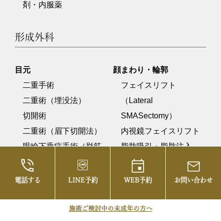
剤・内服薬
形成外科
目元
顔まわり・輪郭
二重手術
フェイスリフト
二重術（埋没法）
（Lateral
切開術
SMASectomy）
二重術（眉下切開法）
内視鏡フェイスリフト
眼瞼下垂症手術（挙筋
脂肪吸引・脂肪注入
前転）
テスリフト
クマ治療
ミントリフトFINE
電話する
LINE予約
WEB予約
お問い合わせ
目の下のクマ取り（経
結膜脱脂術）
施術ご検討中の未成年の方へ