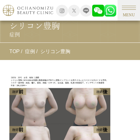
MENU
シリコン豊胸
症例
TOP
症例
シリコン豊胸
施
シ
施
M