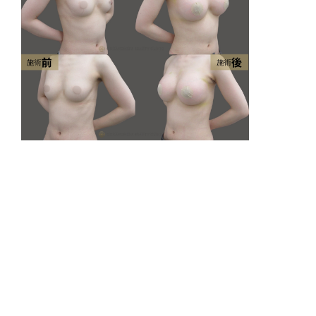
リ
出
費
3