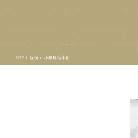
TOP
症例
小陰唇縮小術