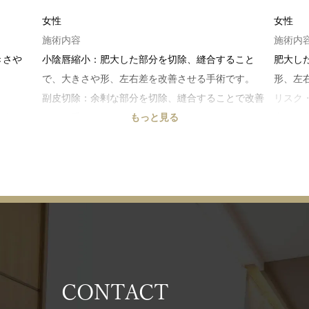
女性
女性
施術内容
施術内
きさや
小陰唇縮小：肥大した部分を切除、縫合すること
肥大し
で、大きさや形、左右差を改善させる手術です。
形、左
副皮切除：余剰な部分を切除、縫合することで改善
リスク
、左右
させる手術です。
もっと見る
出血、
リスク・副作用
差、感
出血、内出血、腫れ、痛み、傷跡、違和感、左右
差、感染、傷の離開等
CONTACT