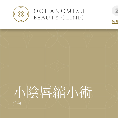
施
小陰唇縮小術
症例