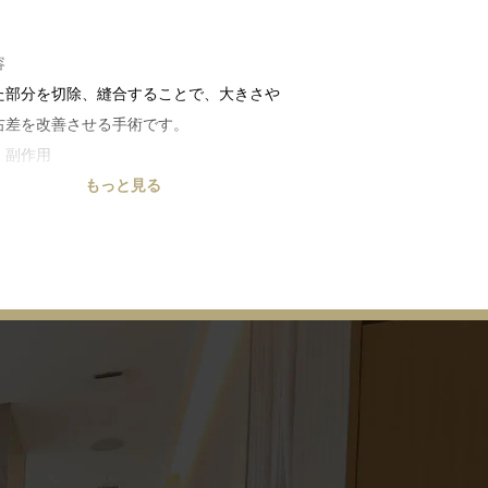
容
た部分を切除、縫合することで、大きさや
右差を改善させる手術です。
・副作用
内出血、腫れ、痛み、傷跡、違和感、左右
もっと見る
染、傷の離開等