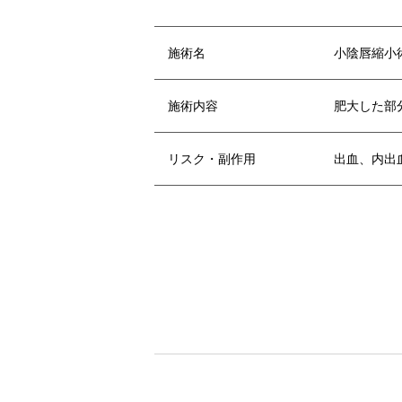
施術名
小陰唇縮小
施術内容
肥大した部
リスク・副作用
出血、内出