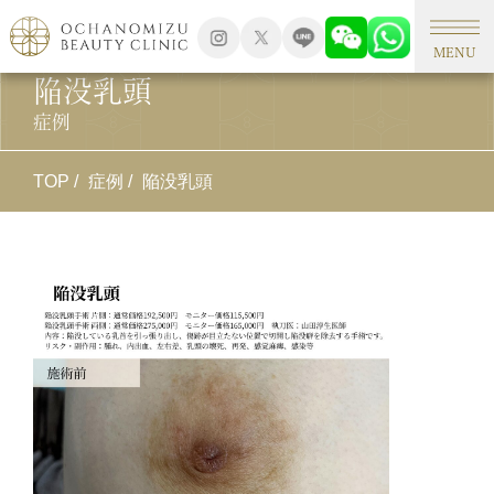
MENU
陥没乳頭
症例
TOP
症例
陥没乳頭
施
陥
施
陥