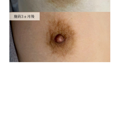
リ
腫
費
陥
陥