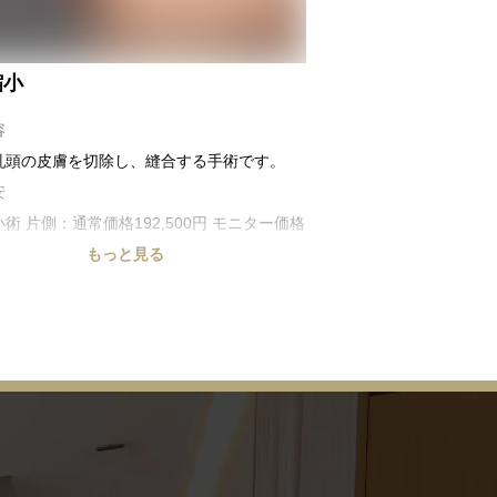
縮小
容
乳頭の皮膚を切除し、縫合する手術です。
安
術 片側：通常価格192,500円 モニター価格
0円
もっと見る
術 両側：通常価格275,000円 モニター価格
0円
・副作用
血腫、内出血、瘢痕、ケロイド、色素沈着、
ギー、感覚麻痺等