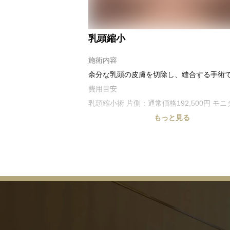
乳頭縮小
施術内容
余分な乳頭の皮膚を切除し、縫合する手術
費用目安
乳頭縮小術 片側：通常価格192,500円 モ
115,500円
もっと見る
乳頭縮小術 両側：通常価格275,000円 モ
165,000円
リスク・副作用
感染、血腫、内出血、瘢痕、ケロイド、色
アレルギー、感覚麻痺等