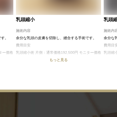
乳頭縮小
乳頭
施術内容
施術内
です。
余分な乳頭の皮膚を切除し、縫合する手術です。
余分な
費用目安
費用目
ニター価格
乳頭縮小術 片側：通常価格192,500円 モニター価格
乳頭縮小
115,500円
もっと見る
115,50
ニター価格
乳頭縮小術 両側：通常価格275,000円 モニター価格
乳頭縮小
165,000円
165,00
リスク・副作用
リスク
素沈着、
感染、血腫、内出血、瘢痕、ケロイド、色素沈着、
感染、
アレルギー、感覚麻痺等
アレル