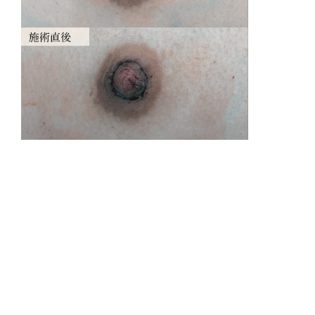
リ
感
費
乳
乳