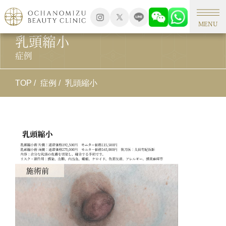
MENU
乳頭縮小
症例
TOP
症例
乳頭縮小
施
乳
施
余