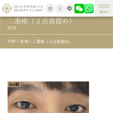
MENU
二重術（２点表留め）
症例
TOP
症例
二重術（２点表留め）
施
二
施
２