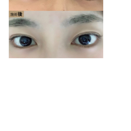
リ
出
費
9