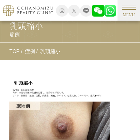
MENU
乳頭縮小
症例
TOP
症例
乳頭縮小
施
乳
施
余