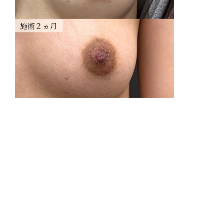
リ
感
費
乳
乳