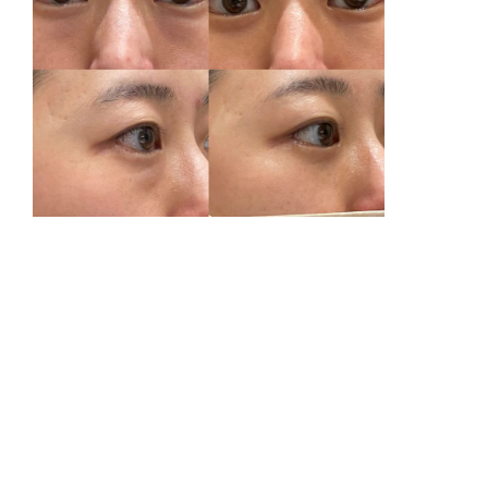
リ
腫
費
経
通