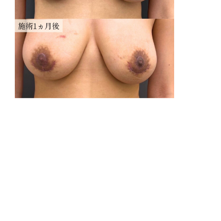
リ
感
費
乳
乳