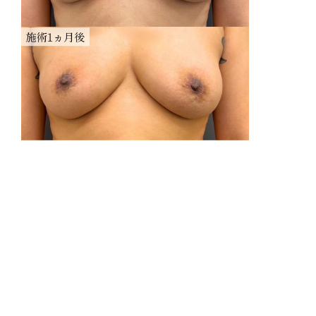
リ
感
費
乳
乳