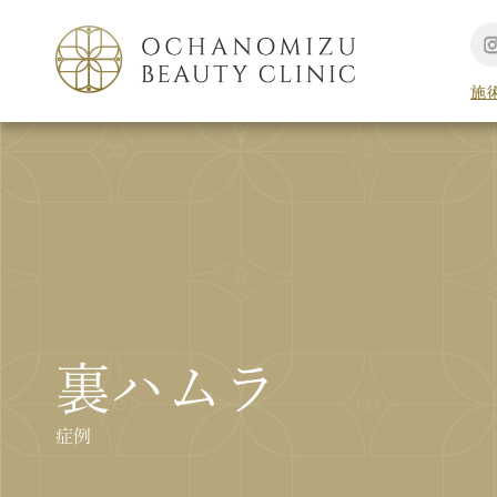
施
裏ハムラ
症例