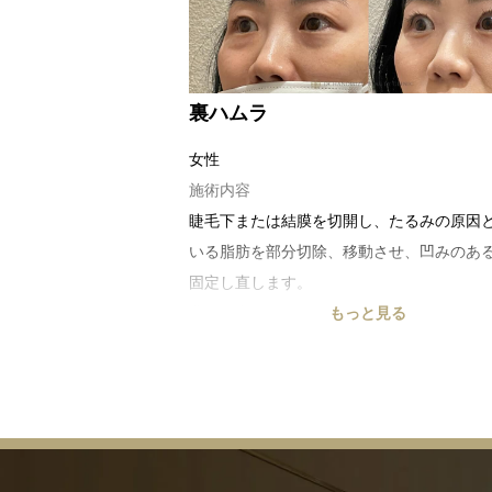
裏ハムラ
女性
施術内容
睫毛下または結膜を切開し、たるみの原因
いる脂肪を部分切除、移動させ、凹みのあ
固定し直します。
費用目安
もっと見る
275,000円～
リスク・副作用
腫れ、内出血、感染、下眼瞼の外反、眼高
りすぎ・取り残し、下斜筋の損傷等