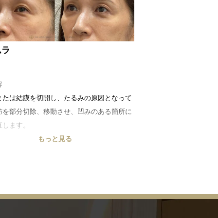
ムラ
容
または結膜を切開し、たるみの原因となって
肪を部分切除、移動させ、凹みのある箇所に
直します。
安
もっと見る
00円～
・副作用
内出血、感染、下眼瞼の外反、眼高脂肪の取
・取り残し、下斜筋の損傷等