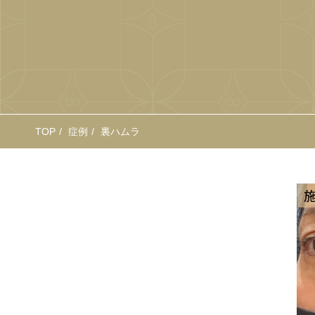
TOP
症例
裏ハムラ