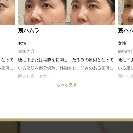
裏ハムラ
裏ハ
女性
女性
施術内容
施術内
となって
睫毛下または結膜を切開し、たるみの原因となって
睫毛下
る箇所に
いる脂肪を部分切除、移動させ、凹みのある箇所に
いる脂
固定し直します。
固定し
費用目安
もっと見る
費用目
275,000円～
275,0
リスク・副作用
リスク
脂肪の取
腫れ、内出血、感染、下眼瞼の外反、眼高脂肪の取
腫れ、
りすぎ・取り残し、下斜筋の損傷等
りすぎ