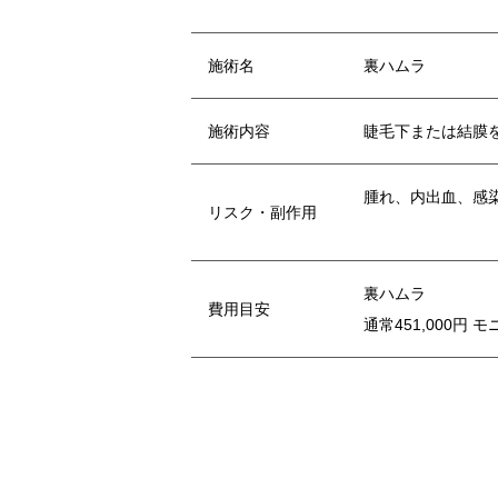
施術名
裏ハムラ
施術内容
睫毛下または結膜
腫れ、内出血、感
リスク・副作用
裏ハムラ
費用目安
通常451,000円 モ